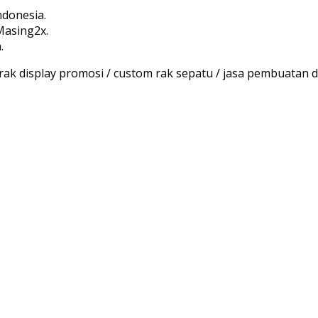
ndonesia.
Masing2x.
.
rak display promosi / custom rak sepatu / jasa pembuatan dis