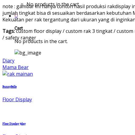
No products in the cart.
note : gambar ini hanya contoh hasil produksi rakdisplay i
jumlah tingkat bisa di sesuaikan berdasarkan kebutuhan 
0
Kekuatan per rak tergantung dari ukuran yang di inginkan
Cart
Tags:
custom floor display / custom rak 3 tingkat / custom 
/ safety ranger
No products in the cart.
Diary
Mama Bear
BunnyBelle
Floor Display
Floor Display 5day