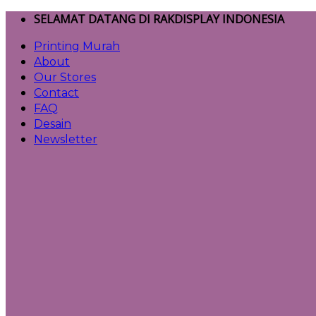
Skip
SELAMAT DATANG DI RAKDISPLAY INDONESIA
to
Printing Murah
content
About
Our Stores
Contact
FAQ
Desain
Newsletter