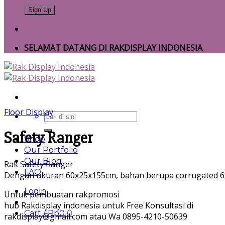
SELAMAT DATANG DI RAKDISPLAY INDONESIA
Floor Display
Search
for:
Safety Ranger
Shop
Our Portfolio
Our Blog
Rak Safety Ranger
FAQ
Dengan ukuran 60x25x155cm, bahan berupa corrugated 6m
Login
Untuk pembuatan rakpromosi
hub Rakdisplay indonesia untuk Free Konsultasi di
Cart /
Rp
0
0
rakdisplay@gmail.com atau Wa 0895-4210-50639