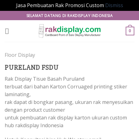
Jasa Pembuatan Rak Promosi Custom
Dismiss
Skip
SELAMAT DATANG DI RAKDISPLAY INDONESIA
to
content
0
Floor Display
PURELAND FSDU
Rak Display Tisue Basah Puruland
terbuat dari bahan Karton Corruaged printing stiker
laminating,
rak dapat di bongkar pasang, ukuran rak menyesuikan
dengan product customer
untuk pembuatan rak display karton ukuran custom
hub rakdisplay Indonesia