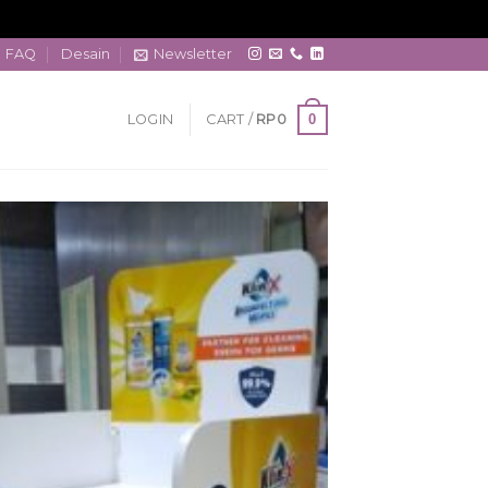
FAQ
Desain
Newsletter
0
LOGIN
CART /
RP
0