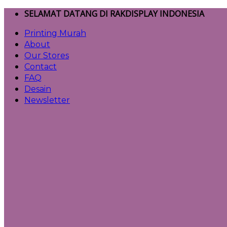
Skip
SELAMAT DATANG DI RAKDISPLAY INDONESIA
to
Printing Murah
content
About
Our Stores
Contact
FAQ
Desain
Newsletter