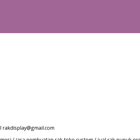
l rakdisplay@gmail.com
osi / jasa pembuatan rak toko custom / jual rak pupuk org