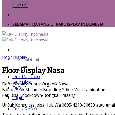
SELAMAT DATANG DI RAKDISPLAY INDONESIA
Floor Display
Search
for:
Floor Display Nasa
Shop
Our Portfolio
Our Blog
Floor Display Pupuk Organik Nasa
FAQ
Bahan Blok Melamin Branding Stiker Vinil Laminating
Rak Bisa Knockdown/Bongkar Pasang
Login
Untuk Konsultasi bisa Hub Wa 0895-4210-50639 atau emai
Cart /
Rp
0
0
Tags:
custom rak pupuk organik / jasa pembuatan rak prom