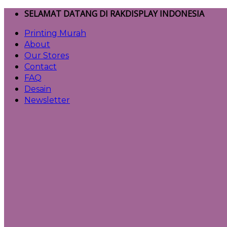
Skip
SELAMAT DATANG DI RAKDISPLAY INDONESIA
to
Printing Murah
content
About
Our Stores
Contact
FAQ
Desain
Newsletter