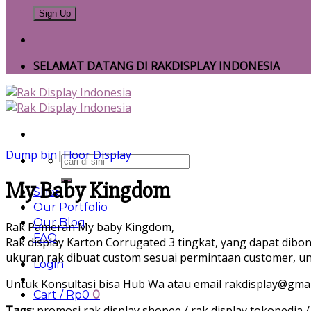
SELAMAT DATANG DI RAKDISPLAY INDONESIA
Dump bin
|
Floor Display
Search
for:
My Baby Kingdom
Shop
Our Portfolio
Our Blog
Rak Pameran My baby Kingdom,
FAQ
Rak display Karton Corrugated 3 tingkat, yang dapat dibo
ukuran rak dibuat custom sesuai permintaan customer, un
Login
Untuk Konsultasi bisa Hub Wa atau email rakdisplay@gma
Cart /
Rp
0
0
Tags:
promosi rak display shopee / rak display tokopedia 