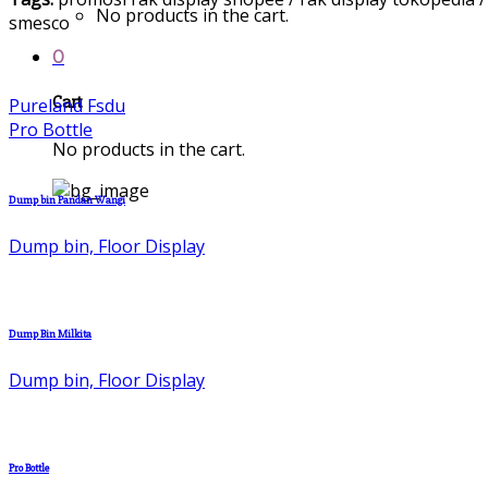
No products in the cart.
smesco
0
Cart
Pureland Fsdu
Pro Bottle
No products in the cart.
Dump bin Pandan Wangi
Dump bin, Floor Display
Dump Bin Milkita
Dump bin, Floor Display
Pro Bottle