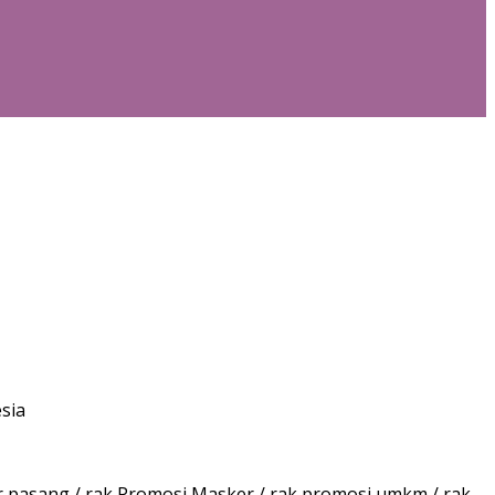
sia
ar pasang / rak Promosi Masker / rak promosi umkm / rak