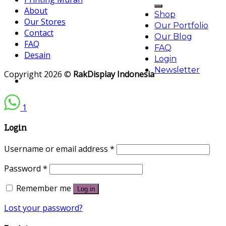
for:
About
Shop
Our Stores
Our Portfolio
Contact
Our Blog
FAQ
FAQ
Desain
Login
Newsletter
Copyright 2026 ©
RakDisplay Indonesia
1
Login
Username or email address
*
Password
*
Remember me
Log in
Lost your password?