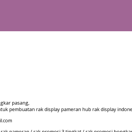
ngkar pasang,
tuk pembuatan rak display pameran hub rak display indone
il.com
/ rak pameran / rak promosi 3 tingkat / rak promosi bongk