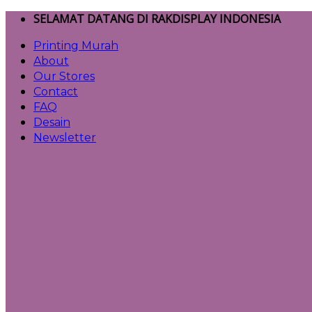
Skip
SELAMAT DATANG DI RAKDISPLAY INDONESIA
to
Printing Murah
content
About
Our Stores
Contact
FAQ
Desain
Newsletter