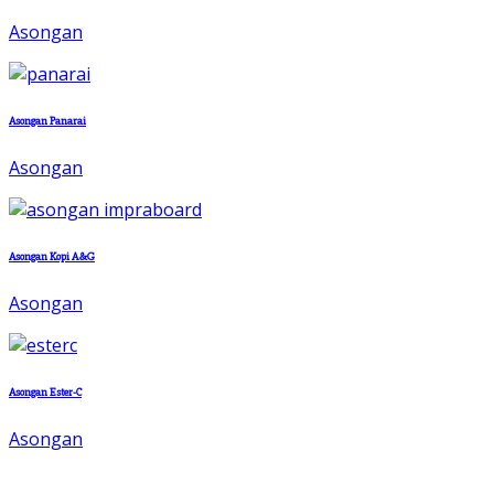
Asongan
Asongan Panarai
Asongan
Asongan Kopi A&G
Asongan
Asongan Ester-C
Asongan