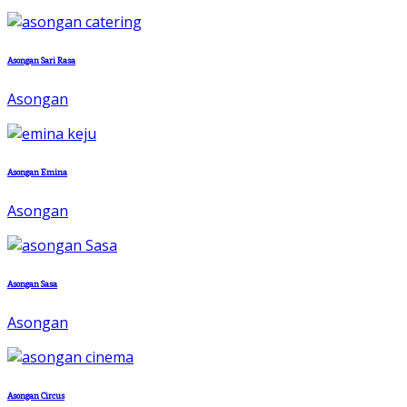
Asongan Sari Rasa
Asongan
Asongan Emina
Asongan
Asongan Sasa
Asongan
Asongan Circus