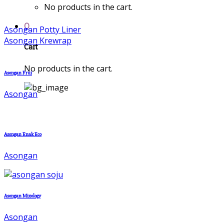
No products in the cart.
0
Asongan Potty Liner
Asongan Krewrap
Cart
No products in the cart.
Asongan Frui
Asongan
Asongan Enak Eco
Asongan
Asongan Mixology
Asongan