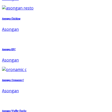
Asongan Chicking
Asongan
Asongan KFC
Asongan
Asongan Oronamic C
Asongan
Asongan Waffer Chocho