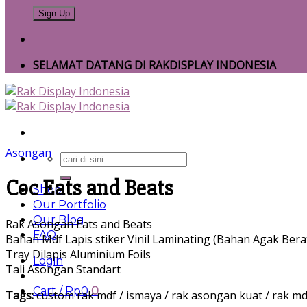
SELAMAT DATANG DI RAKDISPLAY INDONESIA
Asongan
Search
for:
Coc Eats and Beats
Shop
Our Portfolio
Our Blog
Rak Asongan Eats and Beats
FAQ
Bahan Mdf Lapis stiker Vinil Laminating (Bahan Agak Bera
Tray Dilapis Aluminium Foils
Login
Tali Asongan Standart
Cart /
Rp
0
0
Tags:
custom rak mdf / ismaya / rak asongan kuat / rak mdf 