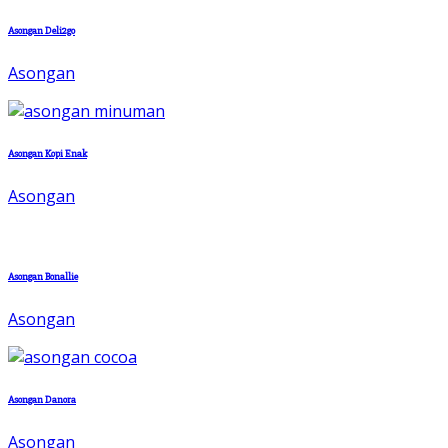
Asongan Deli2go
Asongan
Asongan Kopi Enak
Asongan
Asongan Bonallie
Asongan
Asongan Danora
Asongan