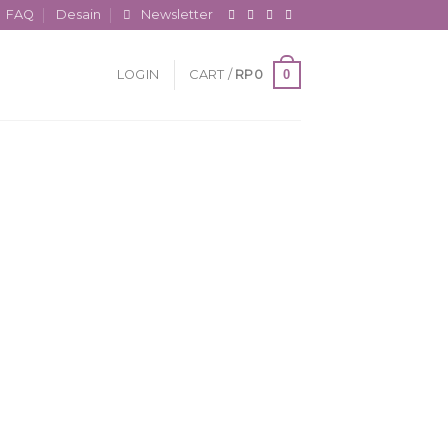
FAQ
Desain
Newsletter
0
LOGIN
CART /
RP
0