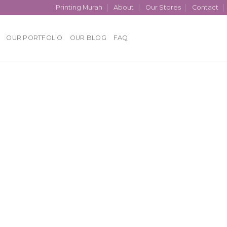
Printing Murah
About
Our Stores
Contact
OUR PORTFOLIO
OUR BLOG
FAQ