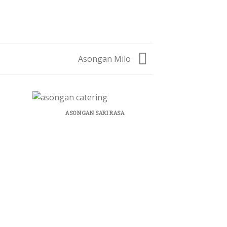
Asongan Milo
ASONGAN SARI RASA
ASONG