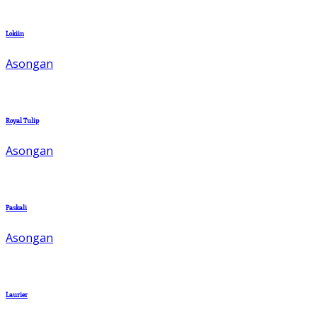
Lokiin
Asongan
Royal Tulip
Asongan
Paskali
Asongan
Laurier