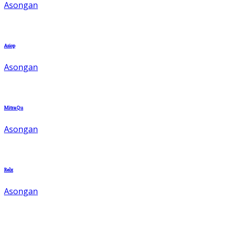
Asongan
Asiop
Asongan
MitraQu
Asongan
Relx
Asongan