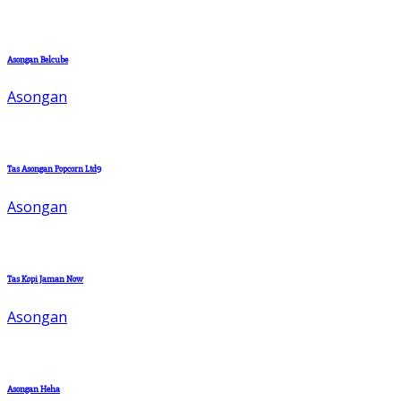
Asongan Belcube
Asongan
Tas Asongan Popcorn Ltd9
Asongan
Tas Kopi Jaman Now
Asongan
Asongan Heha