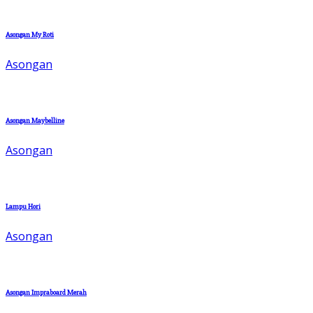
Asongan My Roti
Asongan
Asongan Maybelline
Asongan
Lampu Hori
Asongan
Asongan Impraboard Merah