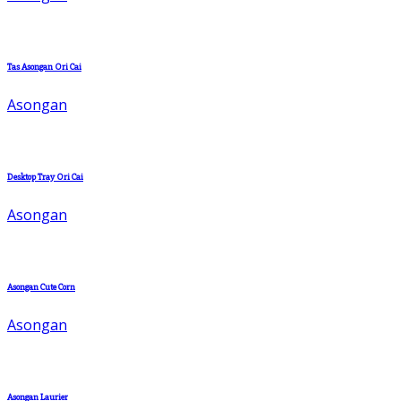
Tas Asongan Ori Cai
Asongan
Desktop Tray Ori Cai
Asongan
Asongan Cute Corn
Asongan
Asongan Laurier