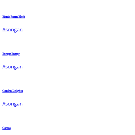
Bionic Farm Black
Asongan
Bangor Burger
Asongan
Garden Delights
Asongan
Gococo