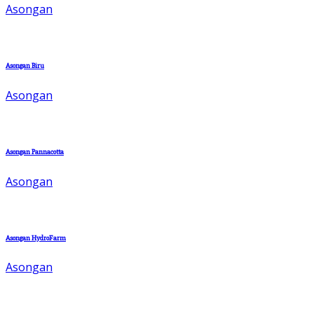
Asongan
Asongan Biru
Asongan
Asongan Pannacotta
Asongan
Asongan HydroFarm
Asongan