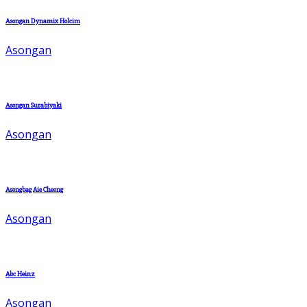
Asongan Dynamix Holcim
Asongan
Asongan Surabiyaki
Asongan
Asongbag Aie Cheong
Asongan
Abc Heinz
Asongan