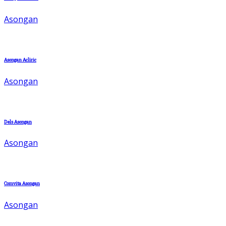
Asongan
Asongan Acliric
Asongan
Dels Asongan
Asongan
Comvita Asongan
Asongan