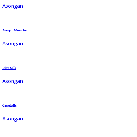
Asongan
Asongan Mama bear
Asongan
Ultra Milk
Asongan
Grandville
Asongan