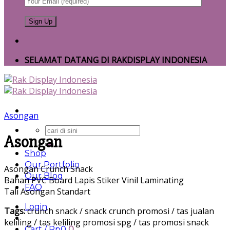
SELAMAT DATANG DI RAKDISPLAY INDONESIA
Asongan
Search
Asongan
for:
Shop
Our Portfolio
Asongan Crunch Snack
Our Blog
Bahan PVC Board Lapis Stiker Vinil Laminating
FAQ
Tali Asongan Standart
Login
Tags:
crunch snack / snack crunch promosi / tas jualan
keliling / tas keliling promosi spg / tas promosi snack
Cart /
Rp
0
0