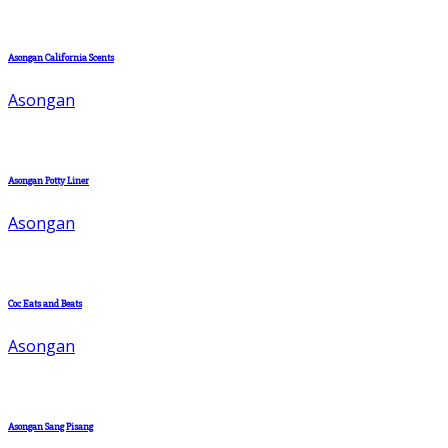
Asongan California Scents
Asongan
Asongan Potty Liner
Asongan
Coc Eats and Beats
Asongan
Asongan Sang Pisang