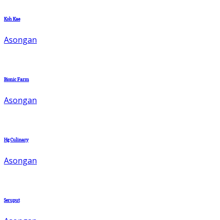
Koh Kae
Asongan
Bionic Farm
Asongan
Hg Culinary
Asongan
Seruput