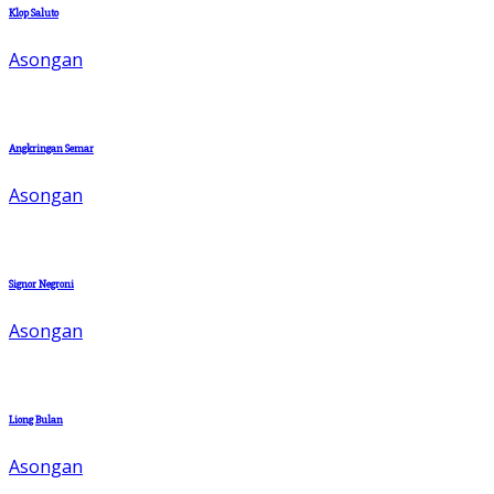
Klop Saluto
Asongan
Angkringan Semar
Asongan
Signor Negroni
Asongan
Liong Bulan
Asongan