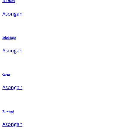
Bali Nutra
Asongan
Bebek Tajir
Asongan
Careso
Asongan
Siliwangi
Asongan