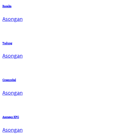
Rasaka
Asongan
Tudung
Asongan
Greenrebel
Asongan
Asongan KPG
Asongan