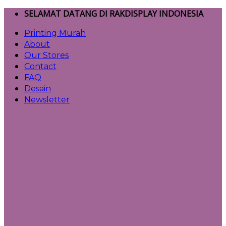
Skip
SELAMAT DATANG DI RAKDISPLAY INDONESIA
to
Printing Murah
content
About
Our Stores
Contact
FAQ
Desain
Newsletter