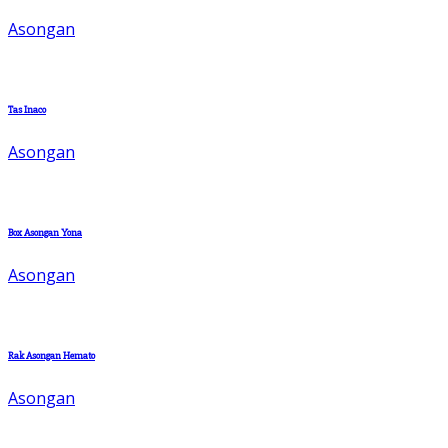
Asongan
Tas Inaco
Asongan
Box Asongan Yona
Asongan
Rak Asongan Hemato
Asongan