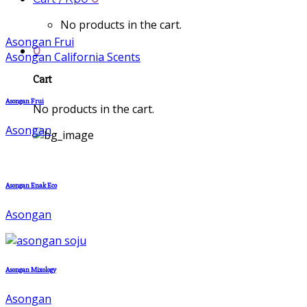
No products in the cart.
Asongan Frui
0
Asongan California Scents
Cart
Asongan Frui
No products in the cart.
Asongan
Asongan Enak Eco
Asongan
Asongan Mixology
Asongan