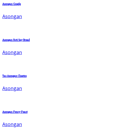
Asongan Google
Asongan
Asongan Roti Say Bread
Asongan
Tas Asongan Cheetos
Asongan
Asongan Fency Feast
Asongan