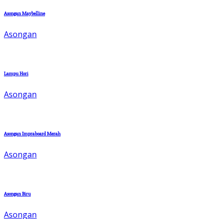
Asongan Maybelline
Asongan
Lampu Hori
Asongan
Asongan Impraboard Merah
Asongan
Asongan Biru
Asongan