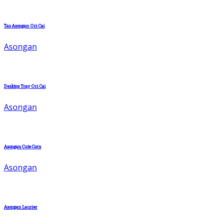
Tas Asongan Ori Cai
Asongan
Desktop Tray Ori Cai
Asongan
Asongan Cute Corn
Asongan
Asongan Laurier