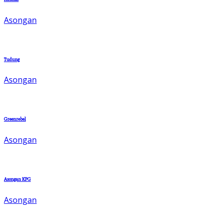
Asongan
Tudung
Asongan
Greenrebel
Asongan
Asongan KPG
Asongan