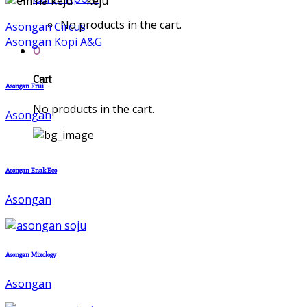
keju
No products in the cart.
Asongan Circus
Asongan Kopi A&G
0
Cart
Asongan Frui
No products in the cart.
Asongan
Asongan Enak Eco
Asongan
Asongan Mixology
Asongan