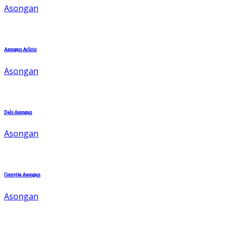
Asongan
Asongan Acliric
Asongan
Dels Asongan
Asongan
Comvita Asongan
Asongan