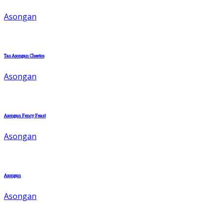
Asongan
Tas Asongan Cheetos
Asongan
Asongan Fency Feast
Asongan
Asongan
Asongan