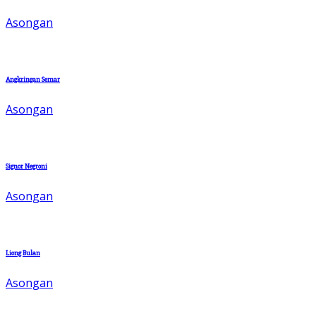
Asongan
Angkringan Semar
Asongan
Signor Negroni
Asongan
Liong Bulan
Asongan