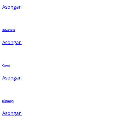
Asongan
Bebek Tajir
Asongan
Careso
Asongan
Siliwangi
Asongan