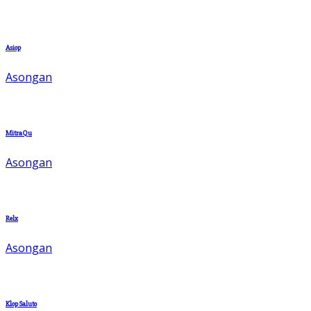
Asiop
Asongan
MitraQu
Asongan
Relx
Asongan
Klop Saluto