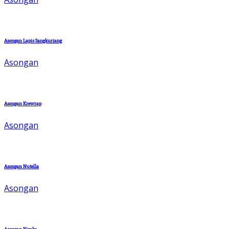
Asongan Lapis Sangkuriang
Asongan
Asongan Krewrap
Asongan
Asongan Nutella
Asongan