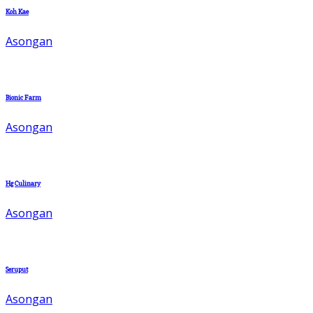
Koh Kae
Asongan
Bionic Farm
Asongan
Hg Culinary
Asongan
Seruput
Asongan