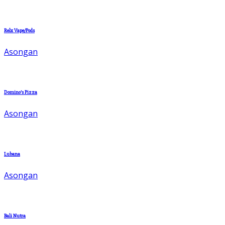
Relx Vape/Pods
Asongan
Domino’s Pizza
Asongan
Lubana
Asongan
Bali Nutra