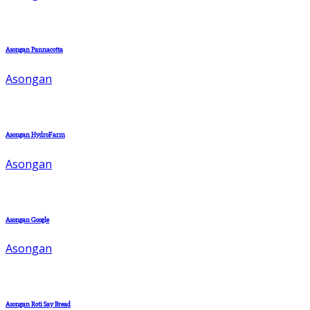
Asongan Pannacotta
Asongan
Asongan HydroFarm
Asongan
Asongan Google
Asongan
Asongan Roti Say Bread