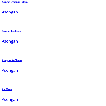
Asongan Dynamix Holcim
Asongan
Asongan Surabiyaki
Asongan
Asongbag Aie Cheong
Asongan
Abc Heinz
Asongan