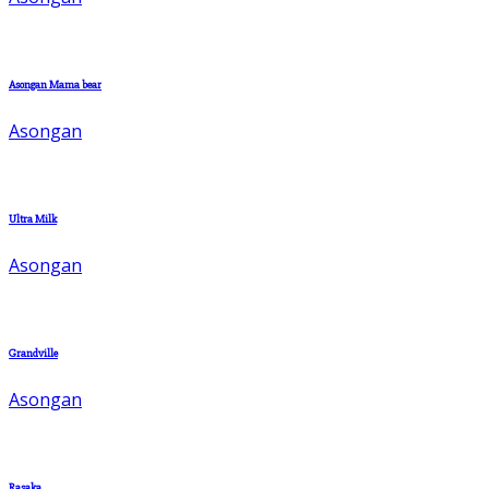
Asongan Mama bear
Asongan
Ultra Milk
Asongan
Grandville
Asongan
Rasaka