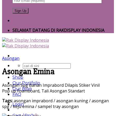
SELAMAT DATANG DI RAKDISPLAY INDONESIA
Asongan
Search
Asongan Emina
for:
Shop
Our Portfolio
Asongan Spg Bahan Imprabord Dilapis Stiker Vinil
Our Blog
Pop up Foamboard, Tali Asongan Standart
FAQ
Tags:
asongan imprabord / asongan kuning / asongan
Login
spg / keju emina / sampel tray asongan
Cart /
Rp
0
0