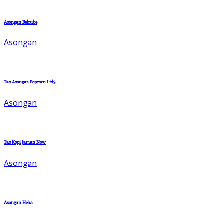
Asongan Belcube
Asongan
Tas Asongan Popcorn Ltd9
Asongan
Tas Kopi Jaman Now
Asongan
Asongan Heha