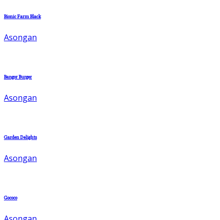
Bionic Farm Black
Asongan
Bangor Burger
Asongan
Garden Delights
Asongan
Gococo
Asongan