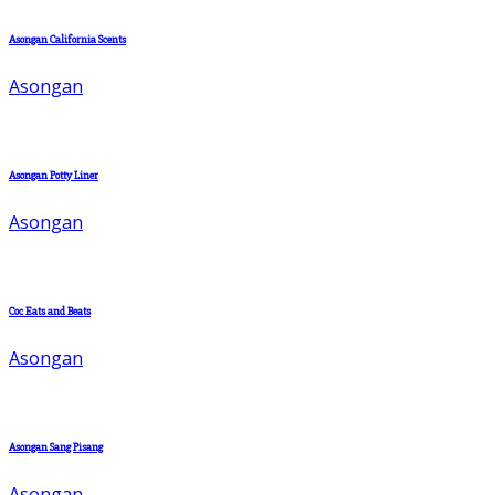
Asongan California Scents
Asongan
Asongan Potty Liner
Asongan
Coc Eats and Beats
Asongan
Asongan Sang Pisang
Asongan