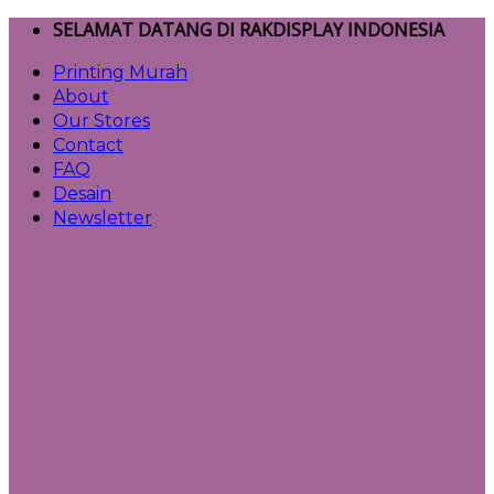
Skip
SELAMAT DATANG DI RAKDISPLAY INDONESIA
to
Printing Murah
content
About
Our Stores
Contact
FAQ
Desain
Newsletter