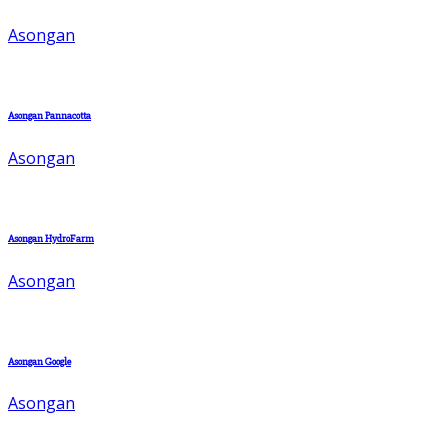
Asongan
Asongan Pannacotta
Asongan
Asongan HydroFarm
Asongan
Asongan Google
Asongan