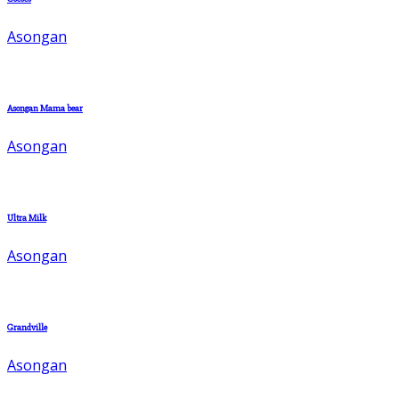
Asongan
Asongan Mama bear
Asongan
Ultra Milk
Asongan
Grandville
Asongan