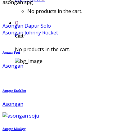
asongan spg
No products in the cart.
0
Asongan Dapur Solo
Asongan Johnny Rocket
Cart
No products in the cart.
Asongan Frui
Asongan
Asongan Enak Eco
Asongan
Asongan Mixology