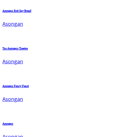
Asongan Roti Say Bread
Asongan
Tas Asongan Cheetos
Asongan
Asongan Fency Feast
Asongan
Asongan
Asongan