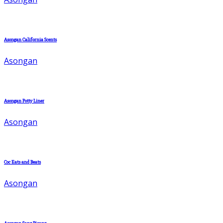
Asongan California Scents
Asongan
Asongan Potty Liner
Asongan
Coc Eats and Beats
Asongan