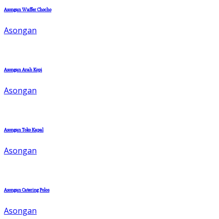
Asongan Waffer Chocho
Asongan
Asongan Arah Kopi
Asongan
Asongan Toko Kapal
Asongan
Asongan Catering Polos
Asongan