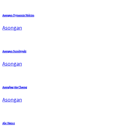
Asongan Dynamix Holcim
Asongan
Asongan Surabiyaki
Asongan
Asongbag Aie Cheong
Asongan
Abc Heinz