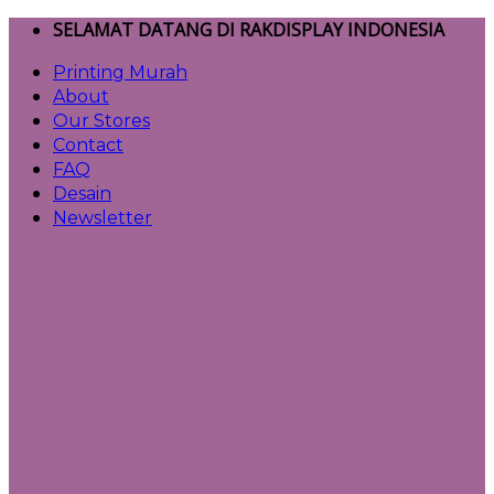
Skip
SELAMAT DATANG DI RAKDISPLAY INDONESIA
to
Printing Murah
content
About
Our Stores
Contact
FAQ
Desain
Newsletter