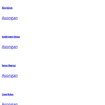
Klop Saluto
Asongan
Angkringan Semar
Asongan
Signor Negroni
Asongan
Liong Bulan
Asongan