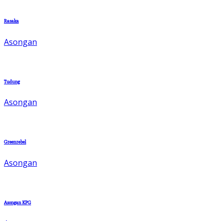
Rasaka
Asongan
Tudung
Asongan
Greenrebel
Asongan
Asongan KPG