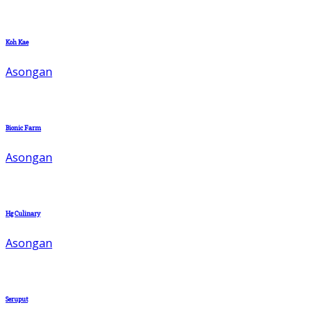
Koh Kae
Asongan
Bionic Farm
Asongan
Hg Culinary
Asongan
Seruput