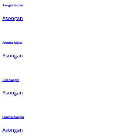
Asongan Laurier
Asongan
Asongan Acliric
Asongan
Dels Asongan
Asongan
Comvita Asongan
Asongan