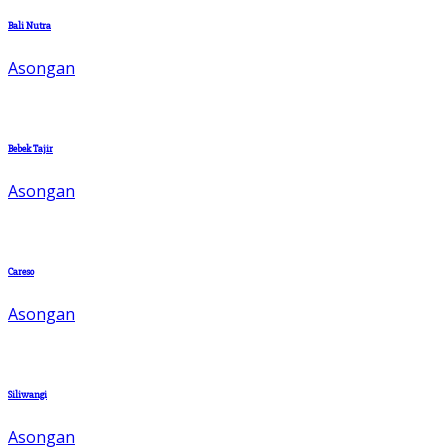
Bali Nutra
Asongan
Bebek Tajir
Asongan
Careso
Asongan
Siliwangi
Asongan