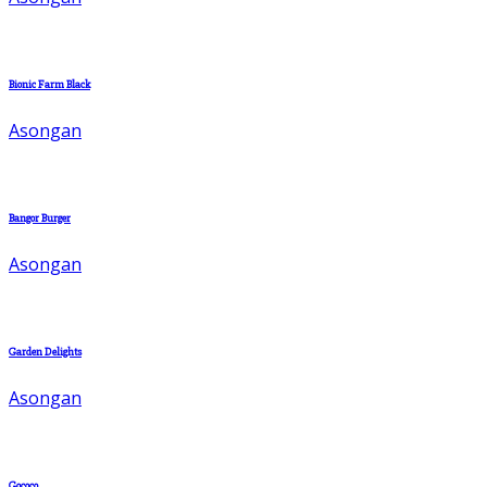
Bionic Farm Black
Asongan
Bangor Burger
Asongan
Garden Delights
Asongan
Gococo