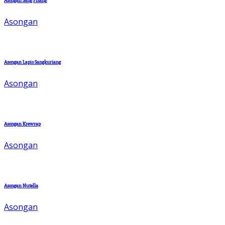
Asongan Sang Pisang
Asongan
Asongan Lapis Sangkuriang
Asongan
Asongan Krewrap
Asongan
Asongan Nutella
Asongan