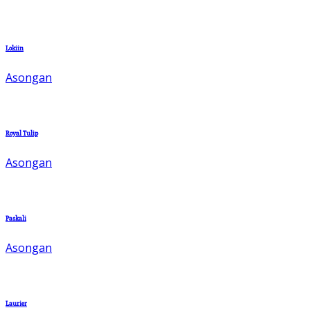
Lokiin
Asongan
Royal Tulip
Asongan
Paskali
Asongan
Laurier