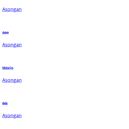
Asongan
Asiop
Asongan
MitraQu
Asongan
Relx
Asongan