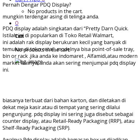
Pernah Dengar PDQ Display?
No products in the cart.
mungkin terdengar asing di telinga anda.
0
PDQ display adalah singkatan dari “Pretty Darn Quick.
Istilah ini di popularkan di Toko Retail Walmart,
Cart
ini adalah rak display berukuran kecil yang banyak di
temukan di toko retail, modelnya bisa point-of-sale tray,
No products in the cart.
bin or rack .jika anda ke indomaret , Alfamidi,atau modern
market lainnya, anda akan sering menjumpai pdq display
ini.
biasanya terbuat dari bahan karton, dan diletakan di
dekat meja kasir.atau di tempat yang sering dilalui
pengunjung. pdq display ini sering juga disebut sebagai
counter display, atau Retail-Ready Packaging (RRP), atau
Shelf-Ready Packaging (SRP).
Awalnya Pdq display adalah kemasan box yg dijadikan