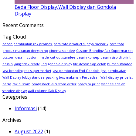
Sep
Beda Floor Display,Wall Display dan Gondola
Display
Recent Comments
Tag Cloud
bahan pembuatan rak promosi
cara foto product supaya menarik
cara foto
produk makanan dengan hp
cinema standee
Custom Branding Rak Supermarket
custom desain
custom made
cut out standee
desain konsep
desain siap di print
desain yang tidak ready
End gondola display
file desain siap cetak
human standee
jasa branding rak supermarket
jasa pembuatan End Gondola
Jasa pembuatan
Wall Display
lobby standee
packing box makanan
Perbedaan Wall display
pricelist
harga
rak custom
ready stock vs custom order
ready to print
standee adalah
standee display
wall column Rak Display
Categories
Informasi
(14)
Archives
August 2022
(1)