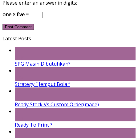
Please enter an answer in digits:
one × five =
Latest Posts
05
Aug
SPG Masih Dibutuhkan?
26
Nov
Strategy ” Jemput Bola “
13
Oct
Ready Stock Vs Custom Order(made)
26
Sep
Ready To Print ?
16