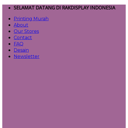
Skip
SELAMAT DATANG DI RAKDISPLAY INDONESIA
to
Printing Murah
content
About
Our Stores
Contact
FAQ
Desain
Newsletter