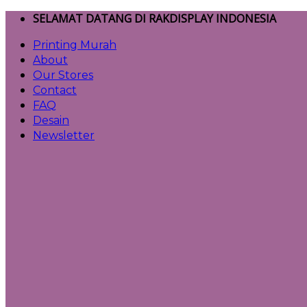
Skip
SELAMAT DATANG DI RAKDISPLAY INDONESIA
to
Printing Murah
content
About
Our Stores
Contact
FAQ
Desain
Newsletter