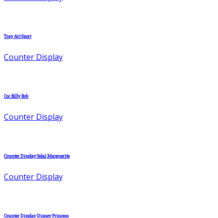
Tray Art Sport
Counter Display
Coc Billy Bob
Counter Display
Counter Display Selai Marguerite
Counter Display
Counter Display Disney Princess