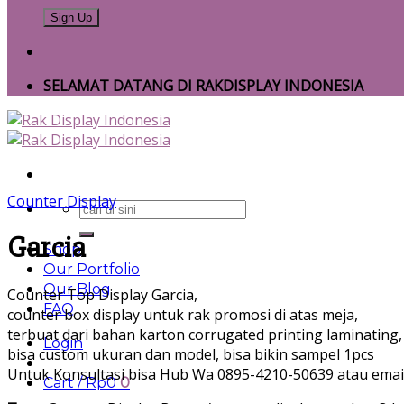
SELAMAT DATANG DI RAKDISPLAY INDONESIA
Counter Display
Search
for:
Garcia
Shop
Our Portfolio
Our Blog
Counter Top Display Garcia,
FAQ
counter box display untuk rak promosi di atas meja,
terbuat dari bahan karton corrugated printing laminatin
Login
bisa custom ukuran dan model, bisa bikin sampel 1pcs
Untuk Konsultasi bisa Hub Wa 0895-4210-50639 atau emai
Cart /
Rp
0
0