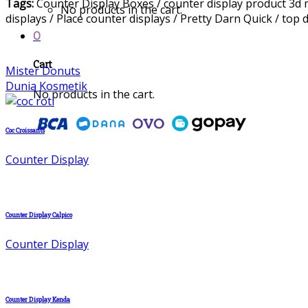
Tags:
Counter Display Boxes / counter display product 3d m
No products in the cart.
displays / Place counter displays / Pretty Darn Quick / top 
0
Cart
Mister Donuts
Dunia Kosmetik
No products in the cart.
Coc Croissants
Counter Display
Counter Display Calpico
Counter Display
Counter Display Kenda