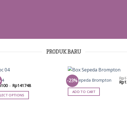
PRODUK BARU
Rp
1
04
Box Sepeda Brompton
%
-23%
Orig
Rp
1
Price
5100
–
Rp
141748
uct
pric
range:
was:
ADD TO CART
Rp65100
Rp1
LECT OPTIONS
through
iple
Rp141748
nts.
ons