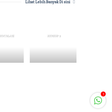
Lihat Lebih Banyak Di sini
HOCOLATE
HYPEUP 2
HYPEU
1