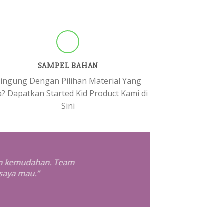
SAMPEL BAHAN
ingung Dengan Pilihan Material Yang
? Dapatkan Started Kid Product Kami di
Sini
an kemudahan. Team
” Ra
saya mau.”
Reza