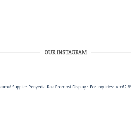
en
uct
e
OUR INSTAGRAM
 kamu!
Supplier Penyedia Rak Promosi Display
•
For Inquiries:
📱+62 8