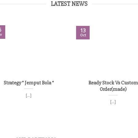
LATEST NEWS
6
13
v
Oct
Strategy ” Jemput Bola “
Ready Stock Vs Custom
Order(made)
[...]
[...]